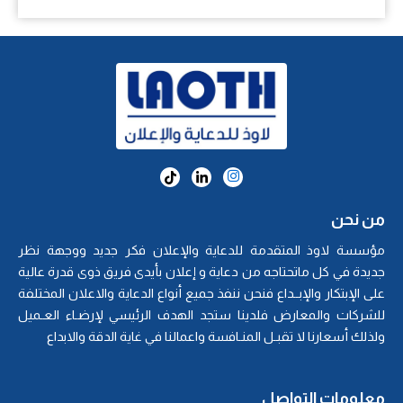
من نحن
مؤسسة لاوذ المتقدمة للدعاية والإعلان فكر جديد ووجهة نظر
جديدة في كل ماتحتاجه من دعاية و إعلان بأيدى فريق ذوى قدرة عالية
على الإبتكار والإبــداع فنحن ننفذ جميع أنواع الدعاية والاعلان المختلفة
للشركات والمعارض فلدينا ستجد الهدف الرئيسي لإرضـاء العـميل
ولذلك أسعارنا لا تقبـل المنـافسة واعمالنا في غاية الدقة والابداع
معلومات التواصل