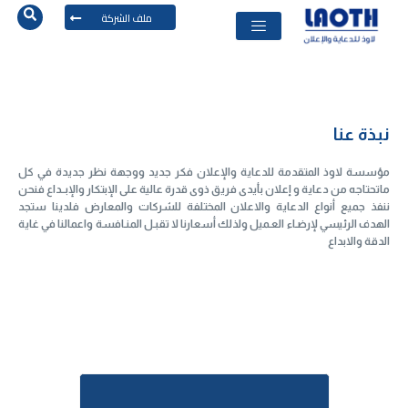
ملف الشركة
نبذة عنا
مؤسسة لاوذ المتقدمة للدعاية والإعلان فكر جديد ووجهة نظر جديدة في كل
ماتحتاجه من دعاية و إعلان بأيدى فريق ذوى قدرة عالية على الإبتكار والإبــداع فنحن
ننفذ جميع أنواع الدعاية والاعلان المختلفة للشركات والمعارض فلدينا ستجد
الهدف الرئيسي لإرضـاء العـميل ولذلك أسعارنا لا تقبـل المنـافسة واعمالنا في غاية
الدقة والابداع